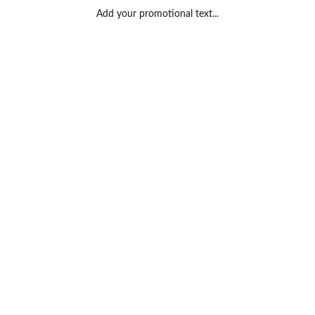
Add your promotional text...
tinitiatief zui
or meer contact in de wi