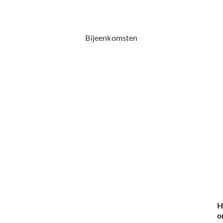
Bijeenkomsten
H
o