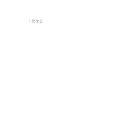
Home
Bijeenkomsten
Informatie
Contact
dwest
jk.